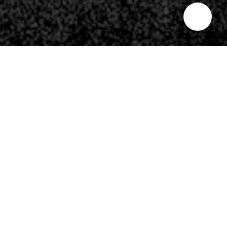
MASTERING AND MIX:
Martin Schnella
ist Musiker und Tontechniker aus Osterode am Harz. Mit seiner
Akustik Formation „Melanie Mau & Martin Schnella“ und dem
Progressive Rock/Metal Projekt „Flaming Row“ ist er auch
internationale musikalisch sehr umtriebig. Seit 2011 betreibt er
das Overlodge Recording Studio und spezialisiert auf das
Recording, Mixing und Mastering von Rock, Metal,
Progressive Music, Singer/Songwriter, Acoustic und ähnlichen